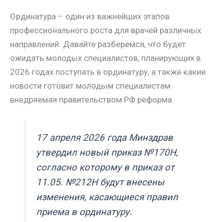
m
a
A
e
a
т
Ординатура – один из важнейших этапов
s
p
r
i
п
профессионального роста для врачей различных
s
p
e
l
р
направлений. Давайте разберемся, что будет
n
s
а
ожидать молодых специалистов, планирующих в
i
t
в
2026 годах поступать в ординатуру, а также какие
k
и
новости готовит молодым специалистам
i
т
внедряемая правительством РФ реформа.
ь
17 апреля 2026 года Минздрав
утвердил новый приказ №170Н,
согласно которому в приказ от
11.05. №212Н будут внесены
изменения, касающиеся правил
приема в ординатуру.