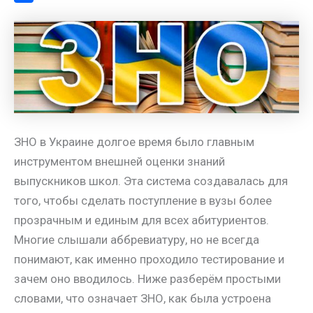
a
l
s
t
m
О
m
a
A
e
a
т
s
p
r
i
п
s
p
e
l
р
n
s
а
i
t
в
k
и
ЗНО в Украине долгое время было главным
i
т
инструментом внешней оценки знаний
ь
выпускников школ. Эта система создавалась для
того, чтобы сделать поступление в вузы более
прозрачным и единым для всех абитуриентов.
Многие слышали аббревиатуру, но не всегда
понимают, как именно проходило тестирование и
зачем оно вводилось. Ниже разберём простыми
словами, что означает ЗНО, как была устроена