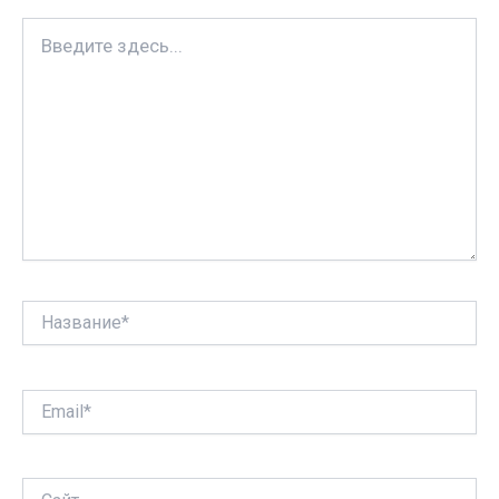
i
т
Введите
ь
здесь...
Название*
Email*
Сайт