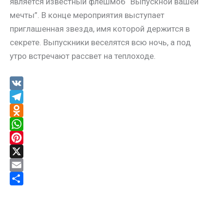
является известный флешмоб “Выпускной вашей
мечты”. В конце мероприятия выступает
приглашенная звезда, имя которой держится в
секрете. Выпускники веселятся всю ночь, а под
утро встречают рассвет на теплоходе.
V
K
T
e
O
l
d
W
e
n
h
P
g
o
a
i
X
r
k
t
n
E
a
l
s
t
m
О
m
a
A
e
a
т