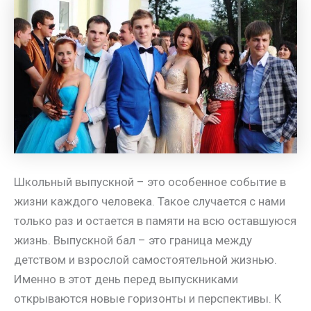
m
a
A
e
a
т
s
p
r
i
п
s
p
e
l
р
n
s
а
i
t
в
k
и
i
т
ь
Школьный выпускной – это особенное событие в
жизни каждого человека. Такое случается с нами
только раз и остается в памяти на всю оставшуюся
жизнь. Выпускной бал – это граница между
детством и взрослой самостоятельной жизнью.
Именно в этот день перед выпускниками
открываются новые горизонты и перспективы. К