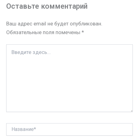
s
p
r
i
п
Оставьте комментарий
s
p
e
l
р
n
s
а
Ваш адрес email не будет опубликован.
i
t
в
Обязательные поля помечены
*
k
и
i
т
Введите
ь
здесь...
Название*