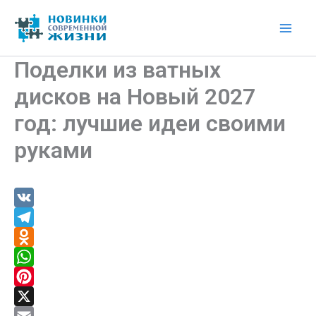
Перейти
к
Mai
содержимому
Поделки из ватных
Men
дисков на Новый 2027
год: лучшие идеи своими
руками
V
K
T
e
O
l
d
W
e
n
h
P