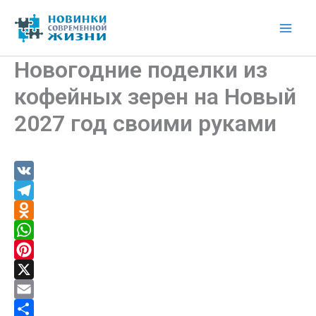
Перейти
к
Mai
содержимому
Новогодние поделки из
Men
кофейных зерен на Новый
2027 год своими руками
V
K
T
e
O
l
d
W
e
n
h
P
g
o
a
i
X
r
k
t
n
E