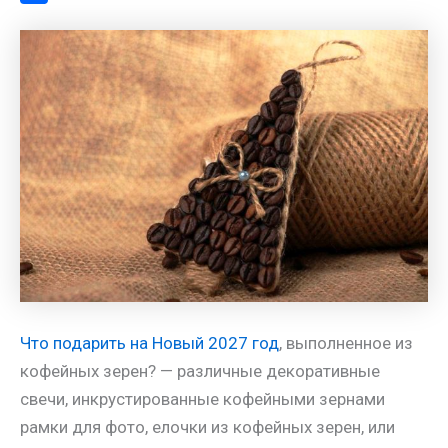
a
l
s
t
m
О
m
a
A
e
a
т
s
p
r
i
п
s
p
e
l
р
n
s
а
i
t
в
k
и
i
т
ь
Что подарить на Новый 2027 год
, выполненное из
кофейных зерен? — различные декоративные
свечи, инкрустированные кофейными зернами
рамки для фото, елочки из кофейных зерен, или