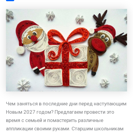
a
l
s
t
m
О
m
a
A
e
a
т
s
p
r
i
п
s
p
e
l
р
n
s
а
i
t
в
k
и
i
т
ь
Чем заняться в последние дни перед наступающим
Новым 2027 годом? Предлагаем провести это
время с семьей и помастерить различные
аппликации своими руками. Старшим школьникам