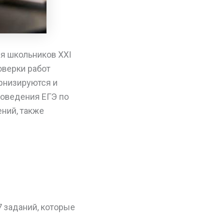
я школьников XXI
оверки работ
рнизируются и
роведения ЕГЭ по
ений, также
7 заданий, которые