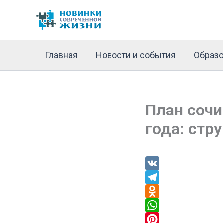
Перейти
к
содержимому
Главная
Новости и события
Образо
План сочи
года: стр
V
K
T
e
O
l
d
W