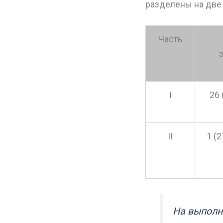
разделены на две 
Часть
І
26 
ІІ
1 (
На выполне