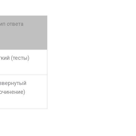
ип ответа
ткий (тесты)
звернутый
очинение)