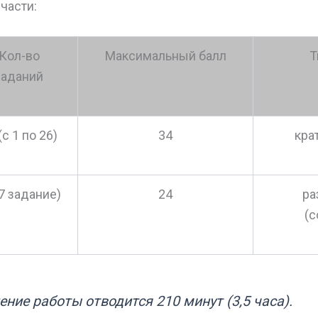
части:
Кол-во
Максимальный балл
Т
заданий
(с 1 по 26)
34
кра
27 задание)
24
ра
(с
ние работы отводится 210 минут (3,5 часа).