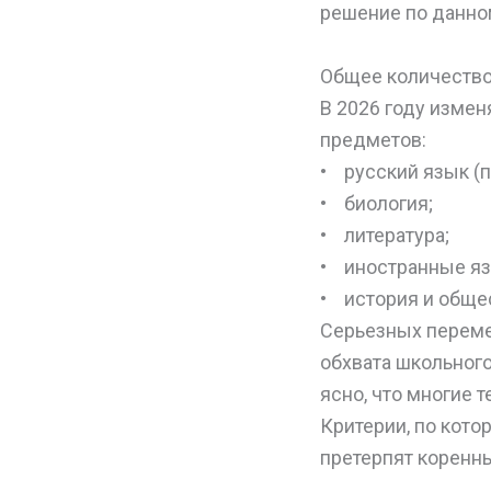
решение по данном
Общее количество
В 2026 году изме
предметов:
• русский язык (
• биология;
• литература;
• иностранные яз
• история и обще
Серьезных переме
обхвата школьного
ясно, что многие 
Критерии, по кото
претерпят коренн