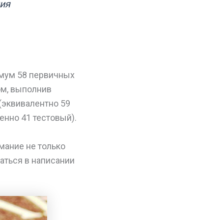
ия
имум 58 первичных
ом, выполнив
(эквивалентно 59
енно 41 тестовый).
имание не только
аться в написании