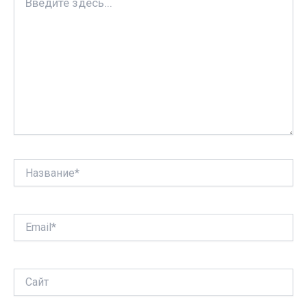
ь
здесь...
Название*
Email*
Сайт