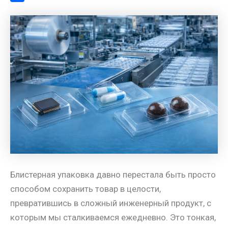
a
l
s
t
m
О
m
a
A
e
a
т
s
p
r
i
п
s
p
e
l
р
n
s
а
i
t
в
k
и
i
т
ь
Блистерная упаковка давно перестала быть просто
способом сохранить товар в целости,
превратившись в сложный инженерный продукт, с
которым мы сталкиваемся ежедневно. Это тонкая,