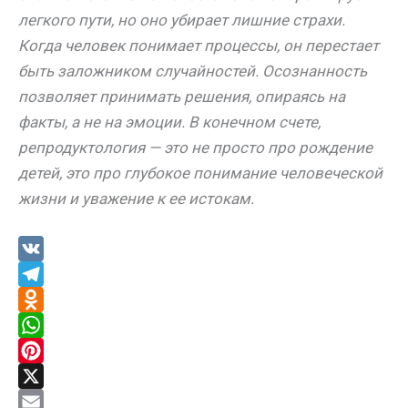
легкого пути, но оно убирает лишние страхи.
Когда человек понимает процессы, он перестает
быть заложником случайностей. Осознанность
позволяет принимать решения, опираясь на
факты, а не на эмоции. В конечном счете,
репродуктология — это не просто про рождение
детей, это про глубокое понимание человеческой
жизни и уважение к ее истокам.
V
K
T
e
O
l
d
W
e
n
h
P
g
o
a
i
X