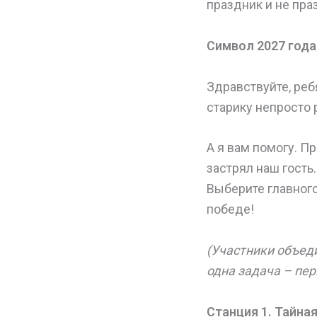
праздник и не пра
Символ 2027 года
Здравствуйте, ребя
старику непросто 
А я вам помогу. П
застрял наш гость
Выберите главного
победе!
(Участники объед
одна задача – пе
Станция 1. Тайна