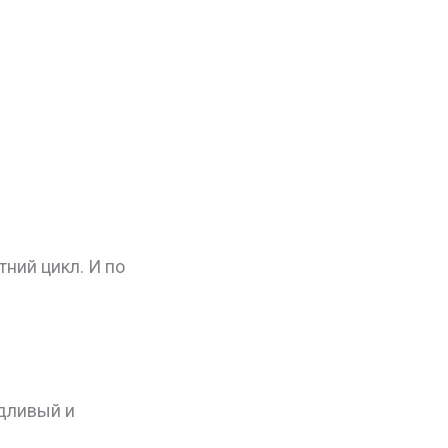
ний цикл. И по
едливый и