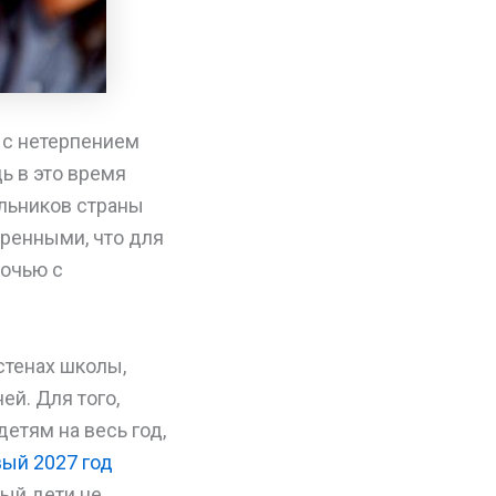
 с нетерпением
ь в это время
ольников страны
еренными, что для
ночью с
стенах школы,
ей. Для того,
тям на весь год,
вый 2027 год
рый дети не