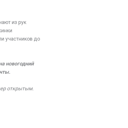
чают из рук
жинки
ли участников до
на новогодний
нты.
чер открытым.