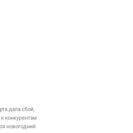
рта дала сбой,
о к конкурентам
роя новогодний