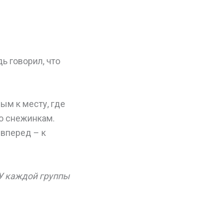
дь говорил, что
ым к месту, где
по снежинкам.
 вперед – к
У каждой группы