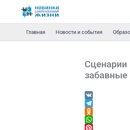
Перейти
к
содержимому
Главная
Новости и события
Образо
Сценарии 
забавные
V
K
T
e
O
l
d
W