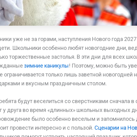
ики уже не за горами, наступления Нового года 2027
ети. Школьники особенно любят новогодние дни, вед
ько торжественные застолья. В эти дни для всех шк
ожданные
зимние каникулы
! Поэтому, можно быть ув
е ограничивается только лишь заветной новогодней 
дарками и вкусным праздничным столом.
ребята будут веселиться со сверстниками сначала в 
уг у друга во время «длинных» школьных выходных дн
овождение было особенно веселым и запомнилось де
оит провести интересно и с пользой.
Сценарии на Но
ьников помогут устроить настоящий праздник, кото