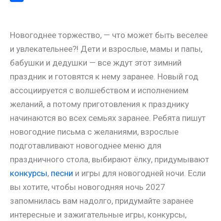
a
l
s
t
m
О
m
a
A
e
a
т
Новогоднее торжество, — что может быть веселее
s
p
r
i
п
и увлекательнее?! Дети и взрослые, мамы и папы,
s
p
e
l
р
бабушки и дедушки — все ждут этот зимний
n
s
а
праздник и готовятся к нему заранее. Новый год
i
t
в
ассоциируется с волшебством и исполнением
k
и
желаний, а потому приготовления к празднику
i
т
начинаются во всех семьях заранее. Ребята пишут
ь
новогодние письма с желаниями, взрослые
подготавливают новогоднее меню для
праздничного стола, выбирают ёлку, придумывают
конкурсы
,
песни
и игры для новогодней ночи. Если
вы хотите, чтобы новогодняя ночь 2027
запомнилась вам надолго, придумайте заранее
интересные и зажигательные игры, конкурсы,