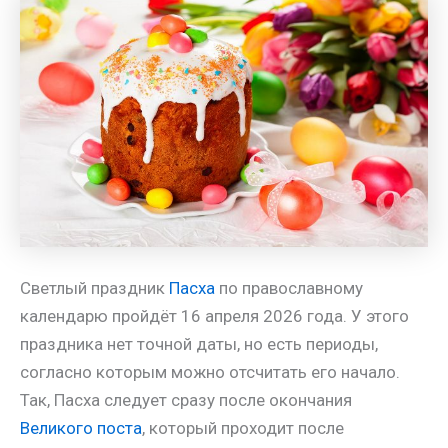
m
a
A
e
a
т
s
p
r
i
п
s
p
e
l
р
n
s
а
i
t
в
k
и
i
т
ь
Светлый праздник
Пасха
по православному
календарю пройдёт 16 апреля 2026 года. У этого
праздника нет точной даты, но есть периоды,
согласно которым можно отсчитать его начало.
Так, Пасха следует сразу после окончания
Великого поста
, который проходит после