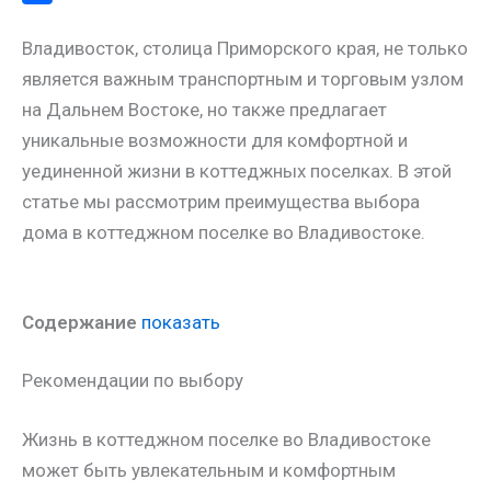
a
l
s
t
m
О
Владивосток, столица Приморского края, не только
m
a
A
e
a
т
является важным транспортным и торговым узлом
s
p
r
i
п
на Дальнем Востоке, но также предлагает
s
p
e
l
р
уникальные возможности для комфортной и
n
s
а
уединенной жизни в коттеджных поселках. В этой
i
t
в
статье мы рассмотрим преимущества выбора
k
и
дома в коттеджном поселке во Владивостоке.
i
т
ь
Содержание
показать
Рекомендации по выбору
Жизнь в коттеджном поселке во Владивостоке
может быть увлекательным и комфортным