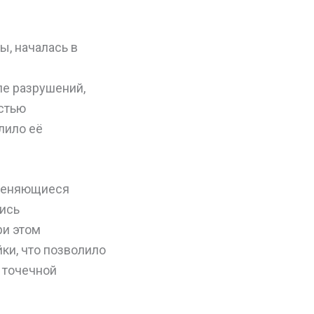
ы, началась в
е разрушений,
стью
лило её
 меняющиеся
лись
ри этом
ки, что позволило
 точечной