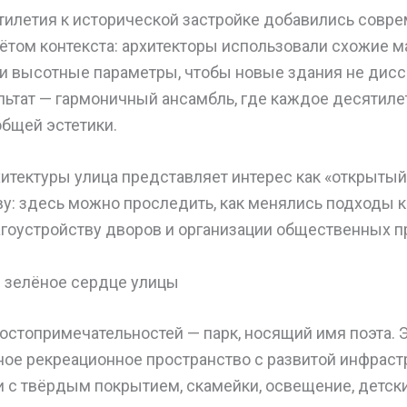
тилетия к исторической застройке добавились совр
ётом контекста: архитекторы использовали схожие м
 и высотные параметры, чтобы новые здания не дисс
льтат — гармоничный ансамбль, где каждое десятиле
общей эстетики.
итектуры улица представляет интерес как «открытый
ву: здесь можно проследить, как менялись подходы 
агоустройству дворов и организации общественных п
: зелёное сердце улицы
остопримечательностей — парк, носящий имя поэта. Э
ное рекреационное пространство с развитой инфраст
 с твёрдым покрытием, скамейки, освещение, детск