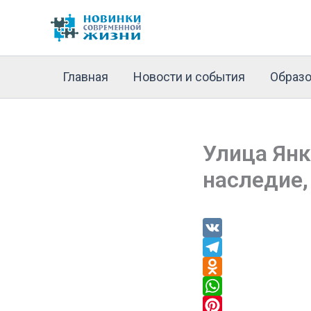
Перейти
к
содержимому
Главная
Новости и события
Образо
Улица Янк
наследие,
V
K
T
e
O
l
d
W