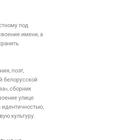
стному под
воение имени, а
хранить
ия, поэт,
й белорусской
ва», сборник
своение улице
й идентичностью,
вую культуру.