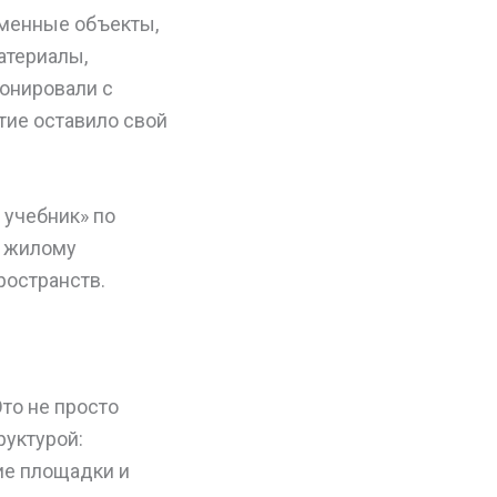
еменные объекты,
атериалы,
онировали с
тие оставило свой
 учебник» по
к жилому
ространств.
то не просто
руктурой:
ие площадки и