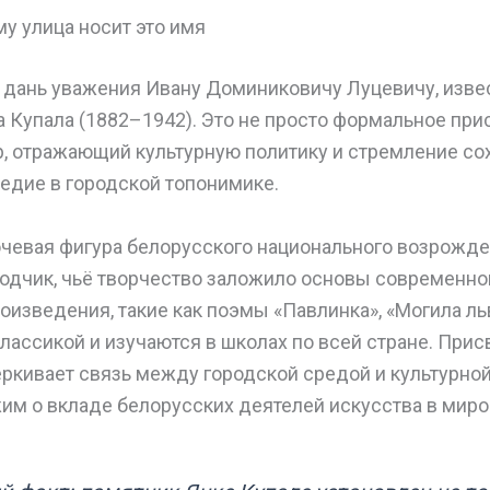
му улица носит это имя
 дань уважения Ивану Доминиковичу Луцевичу, изве
Купала (1882–1942). Это не просто формальное прис
, отражающий культурную политику и стремление со
едие в городской топонимике.
чевая фигура белорусского национального возрожден
водчик, чьё творчество заложило основы современно
роизведения, такие как поэмы «Павлинка», «Могила ль
классикой и изучаются в школах по всей стране. При
ёркивает связь между городской средой и культурно
им о вкладе белорусских деятелей искусства в миро