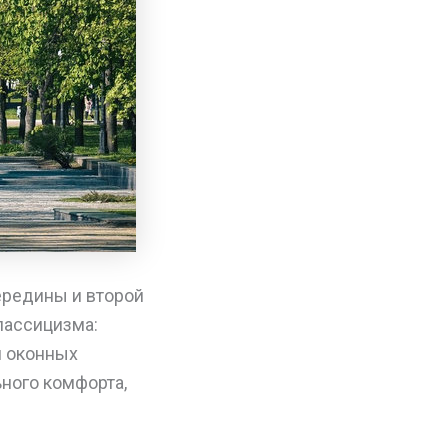
ередины и второй
лассицизма:
и оконных
ного комфорта,