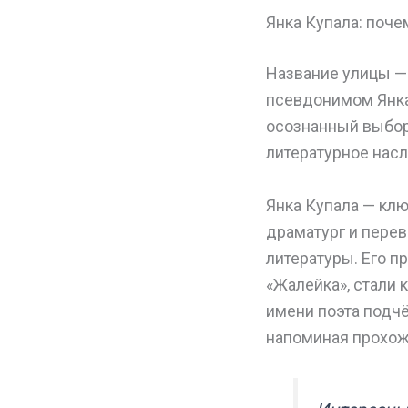
Янка Купала: поче
Название улицы —
псевдонимом Янка 
осознанный выбор
литературное насл
Янка Купала — клю
драматург и пере
литературы. Его п
«Жалейка», стали 
имени поэта подч
напоминая прохож