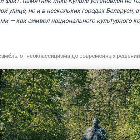
 факт: памятник Янке Купале установлен не то
й улице, но и в нескольких городах Беларуси, а
ми — как символ национального культурного ко
самбль: от неоклассицизма до современных решений