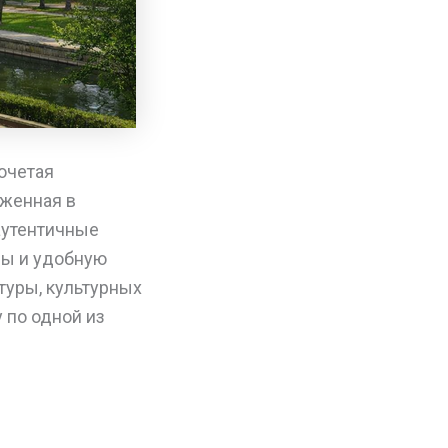
очетая
оженная в
 аутентичные
ны и удобную
туры, культурных
 по одной из