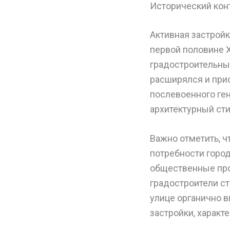
Исторический конт
Активная застройк
первой половине 
градостроительны
расширялся и при
послевоенного ген
архитектурный сти
Важно отметить, 
потребности город
общественные про
градостроители ст
улице органично в
застройки, характ