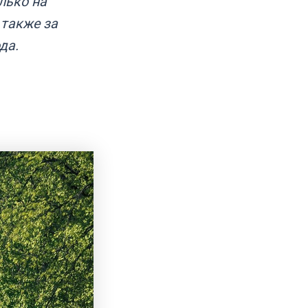
лько на
 также за
да.