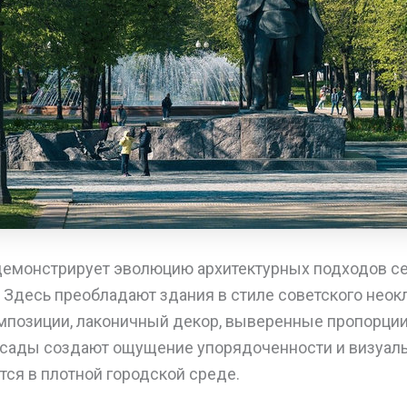
демонстрирует эволюцию архитектурных подходов с
 Здесь преобладают здания в стиле советского неок
позиции, лаконичный декор, выверенные пропорци
асады создают ощущение упорядоченности и визуаль
тся в плотной городской среде.