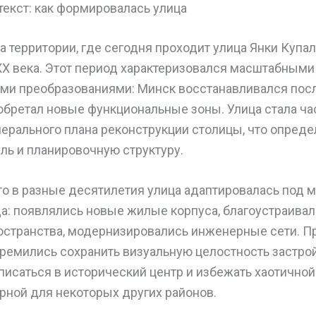
екст: как формировалась улица
а территории, где сегодня проходит улица Янки Купал
XX века. Этот период характеризовался масштабными
ми преобразованиями: Минск восстанавливался посл
обретал новые функциональные зоны. Улица стала ча
ерального плана реконструкции столицы, что опреде
ль и планировочную структуру.
что в разные десятилетия улица адаптировалась под
а: появлялись новые жилые корпуса, благоустраива
странства, модернизировались инженерные сети. П
ремились сохранить визуальную целостность застрой
писаться в исторический центр и избежать хаотичной
ерной для некоторых других районов.