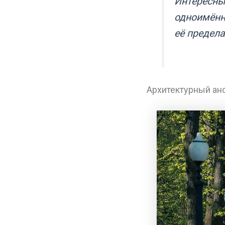
Интересный
одноимённо
её предела
Архитектурный ан