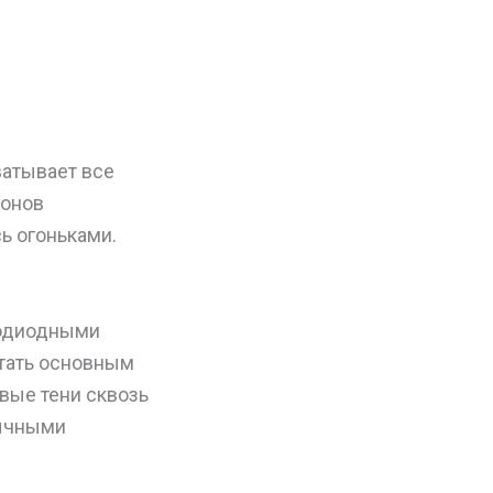
ватывает все
йонов
ь огоньками.
тодиодными
тать основным
вые тени сквозь
бычными