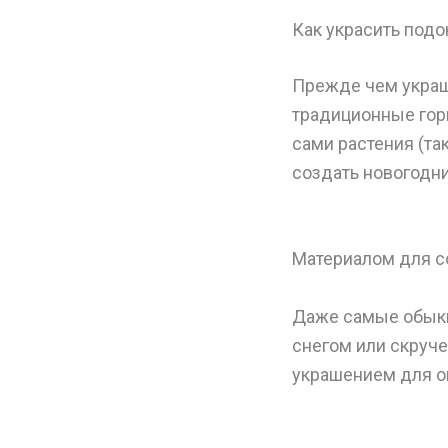
Как украсить подо
Прежде чем украш
традиционные горш
сами растения (так
создать новогодни
Материалом для с
Даже самые обыкн
снегом или скруч
украшением для о