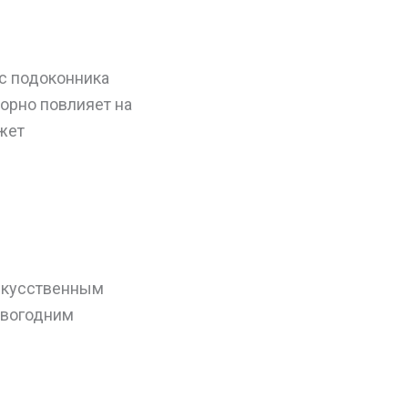
с подоконника
орно повлияет на
ожет
скусственным
овогодним