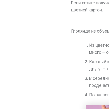
Если хотите получ
цветной картон.
Гирлянда из объе
Из цветн
много – 
Каждый к
другу. На
В середи
проденьте
По аналог