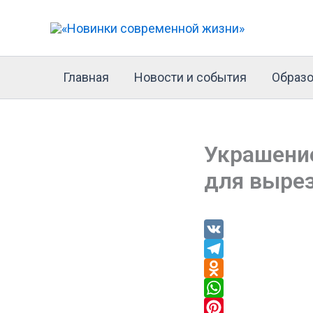
Перейти
к
содержимому
Главная
Новости и события
Образо
Украшение
для выре
V
K
T
e
O
l
d
W