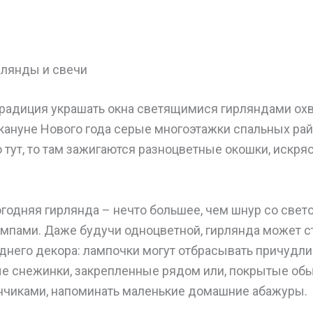
лянды и свечи
радиция украшать окна светящимися гирляндами ох
кануне Нового года серые многоэтажки спальных ра
 тут, то там зажигаются разноцветные окошки, искряс
годняя гирлянда – нечто большее, чем шнур со све
мпами. Даже будучи одноцветной, гирлянда может с
днего декора: лампочки могут отбрасывать причудли
е снежинки, закрепленные рядом или, покрытые о
чиками, напоминать маленькие домашние абажуры.