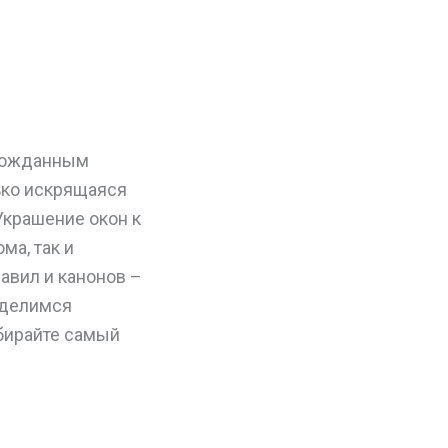
лгожданным
ько искрящаяся
Украшение окон к
ма, так и
авил и канонов –
оделимся
бирайте самый