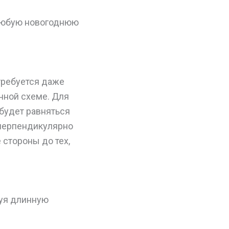
 любую новогоднюю
требуется даже
нной схеме. Для
 будет равняться
 перпендикулярно
стороны до тех,
руя длинную