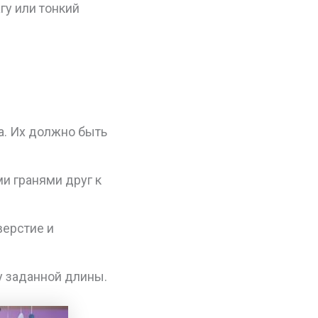
гу или тонкий
а. Их должно быть
и гранями друг к
верстие и
у заданной длины.