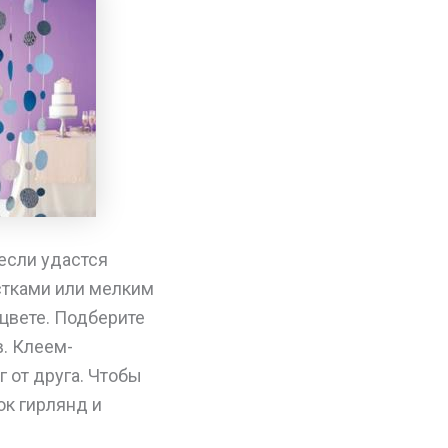
если удастся
стками или мелким
цвете. Подберите
в. Клеем-
 от друга. Чтобы
ок гирлянд и