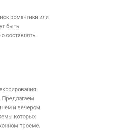
енок романтики или
ут быть
но составлять
декорирования
. Предлагаем
 днем и вечером.
схемы которых
оконном проеме.