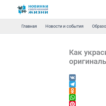
Перейти
к
содержимому
Главная
Новости и события
Образо
Как украс
оригиналь
V
K
T
e
O
l
d
W