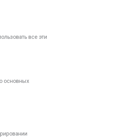
ользовать все эти
ко основных
орировании