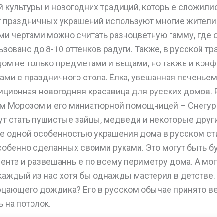
 культуры и новогодних традиций, которые сложилис
 праздничных украшений используют многие жители
ми чертами можно считать разноцветную гамму, где
зовано до 8-10 оттенков радуги. Также, в русской тр
ом не только предметами и вещами, но также и конф
ами с праздничного стола. Ёлка, увешанная печенье
иционная новогодняя красавица для русских домов. 
м Морозом и его миниатюрной помощницей – Снегуро
т стать пушистые зайцы, медведи и некоторые дру
ще одной особенностью украшения дома в русском ст
особенно сделанных своими руками. Это могут быть 
енте и развешанные по всему периметру дома. А мог
каждый из нас хотя бы однажды мастерил в детстве. 
цающего дождика? Его в русском обычае принято веш
ь на потолок.