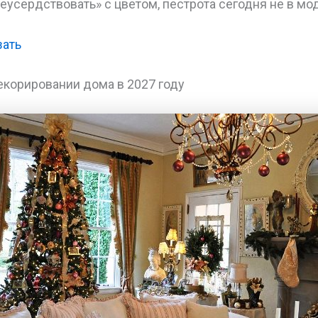
реусердствовать» с цветом, пестрота сегодня не в мо
зать
екорировании дома в 2027 году