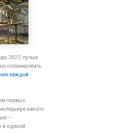
оду 2027, лучше
ьно спланировать
ние каждой
ием первых
интерьере какого-
шаг –
р в единой