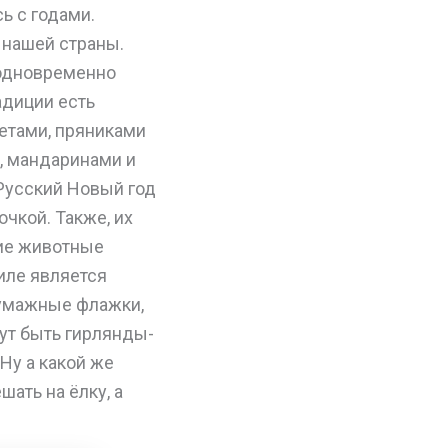
ь с годами.
 нашей страны.
 одновременно
адиции есть
етами, пряниками
м, мандаринами и
Русский Новый год
чкой. Также, их
гие животные
иле является
бумажные флажки,
ут быть гирлянды-
Ну а какой же
ать на ёлку, а