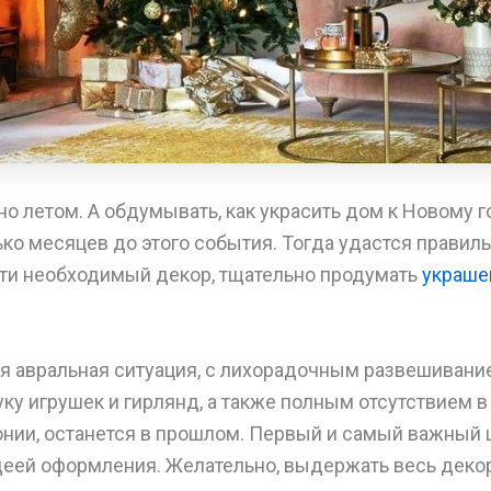
но летом. А обдумывать, как украсить дом к Новому г
ько месяцев до этого события. Тогда удастся правил
ти необходимый декор, тщательно продумать
украше
ая авральная ситуация, с лихорадочным развешиван
ку игрушек и гирлянд, а также полным отсутствием в 
онии, останется в прошлом. Первый и самый важный 
деей оформления. Желательно, выдержать весь деко