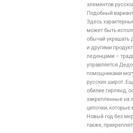
элементов русской
Подобный вариант
Здесь характерны
может быть исполь
обычай украшать д
и другими продукт
леденцами – трад
управляется Дедо
помощниками могу
русских широт. Е
обилие гирлянд, 
закрепленные на л
цепочки, которые 
Новый год без мер
также, прикреплят