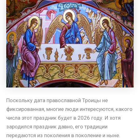
m
a
A
e
a
т
s
p
r
i
п
s
p
e
l
р
n
s
а
i
t
в
k
и
i
т
ь
Поскольку дата православной Троицы не
фиксированная, многие люди интересуются, какого
числа этот праздник будет в 2026 году. И хотя
зародился праздник давно, его традиции
передаются из поколения в поколение и ныне.