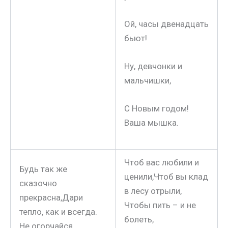
Ой, часы двенадцать
бьют!
Ну, девчонки и
мальчишки,
С Новым годом!
Ваша мышка.
Чтоб вас любили и
Будь так же
ценили,Чтоб вы клад
сказочно
в лесу отрыли,
прекрасна,Дари
Чтобы пить – и не
тепло, как и всегда.
болеть,
Не огорчайся