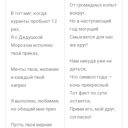
От громадных копыт
вокруг,
В тот миг, когда
Но в наступающий
куранты пробьют 12
год могущий
раз,
Смыкается для нас
Я с Дедушкой
же круг!
Морозом исполню
твой приказ,
Нам никуда уже не
деться,
Мечты твои, желания
Что символ года —
и каждый твой
конь прекрасный.
каприз
Тот факт по сути
остается,
Я выполню, любимая,
Прими его, мой друг,
но обещай мне приз.
согласно!
Пусть твоя верная