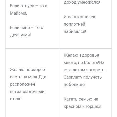
доход умножался,
Если отпуск – то в
Майами,
И ваш кошелек
поплотней
Если пиво – то с
набивался!
друзьями!
Желаю здоровья
много, не болеть!На
Желаю поскорее
юге летом загореть!
сесть на мель,Где
Зарплату получать
расположен
побольше!
пятизвездочный
отель!
Катать семью на
красном «Порше»!