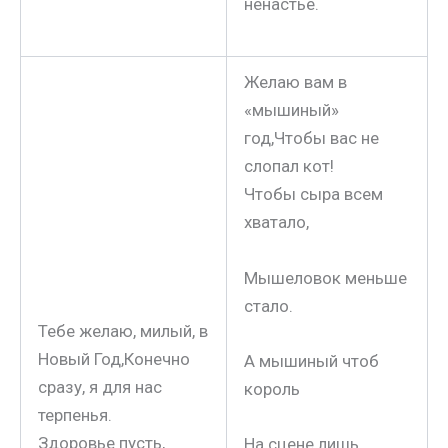
ненастье.
Желаю вам в
«мышиный»
год,Чтобы вас не
слопал кот!
Чтобы сыра всем
хватало,
Мышеловок меньше
стало.
Тебе желаю, милый, в
Новый Год,Конечно
А мышиный чтоб
сразу, я для нас
король
терпенья.
Здоровье пусть,
На сцене лишь