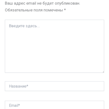
Ваш адрес email не будет опубликован.
i
t
в
Обязательные поля помечены
*
k
и
i
т
Введите
ь
здесь...
Название*
Email*