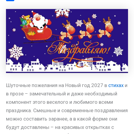
a
l
s
t
m
О
m
a
A
e
a
т
s
p
r
i
п
s
p
e
l
р
n
s
а
i
t
в
k
и
i
т
ь
Шуточные пожелания на Новый год 2027 в
стихах
и
в прозе – замечательный и даже необходимый
компонент этого веселого и любимого всеми
праздника. Смешные и современные поздравления
можно составить заранее, а в какой форме они
будут доставлены – на красивых открытках с