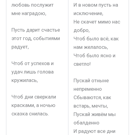
И в новом пусть на
любовь послужит
исключение,
мне наградою,
Не скачет мимо нас
Пусть дарит счастье
добро,
этот год, событиями
Чтоб было всё, как
радует,
нам желалось,
Чтоб было ясно и
Чтоб от успехов и
светло!
удач лишь голова
кружилась,
Пускай отныне
непременно
Чтоб дни сверкали
Сбываются, как
красками, а ночью
встарь, мечты,
сказка снилась.
Пускай живём мы
обалденно
И радуют все дни