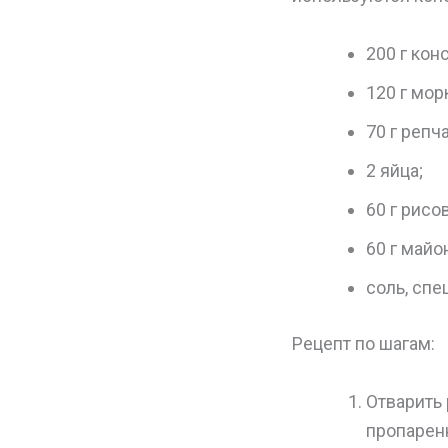
200 г ко
120 г мор
70 г репча
2 яйца;
60 г рисо
60 г майо
соль, спе
Рецепт по шагам:
Отварить 
пропаренн