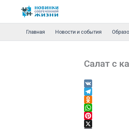
Перейти
к
содержимому
Главная
Новости и события
Образо
Салат с к
V
K
T
e
O
l
d
W
e
n
h
P