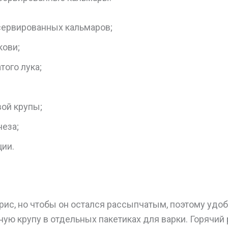
нсервированных кальмаров;
кови;
того лука;
вой крупы;
неза;
ции.
рис, но чтобы он остался рассыпчатым, поэтому удоб
ую крупу в отдельных пакетиках для варки. Горячий 