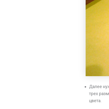
Далее ну
трех раз
цвета.