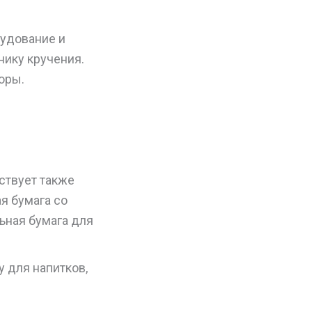
рудование и
нику кручения.
оры.
ствует также
я бумага со
ьная бумага для
у для напитков,