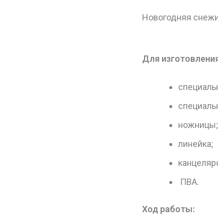
Новогодняя снеж
Для изготовлени
специальн
специаль
ножницы;
линейка;
канцеляр
ПВА.
Ход работы: