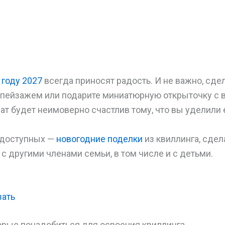
 году 2027
всегда приносят радость. И не важно, сде
 пейзажем или подарите миниатюрную открыточку с 
сат будет неимоверно счастлив тому, что вы уделили
 доступных —
новогодние поделки
из квиллинга, сде
с другими членами семьи, в том числе и с детьми.
зать
орые понадобиться для освоения квиллинга