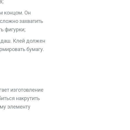
в;
м концом. Он
сложно захватить
ь фигурки;
андаш. Клей должен
рмировать бумагу.
гает изготовление
биться накрутить
ому элементу