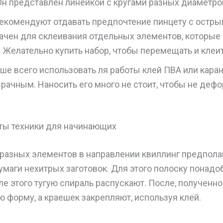
Он представлен линейкой с кругами разных диаметро
Рекомендуют отдавать предпочтение пинцету с остры
ачен для склеивания отдельных элементов, которые 
 Желательно купить набор, чтобы перемещать и клеит
чше всего использовать ля работы клей ПВА или кар
рачным. Наносить его много не стоит, чтобы не дефо
ы техники для начинающих
 разных элементов в направлении квиллинг предпола
умаги нехитрых заготовок. Для этого полоску понадо
ле этого тугую спираль распускают. После, полученн
 форму, а краешек закрепляют, используя клей.