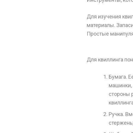
Для изучения кви
материалы. Запаси
Простые манипуля
Для квиллинга по
Бумага. 
машинки, 
стороны р
квиллинга
Ручка. Вм
стержень