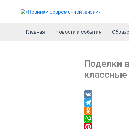
Перейти
к
содержимому
Главная
Новости и события
Образо
Поделки в
классные 
V
K
T
e
O
l
d
W