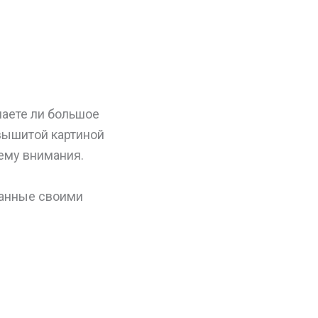
лаете ли большое
вышитой картиной
 ему внимания.
ланные своими