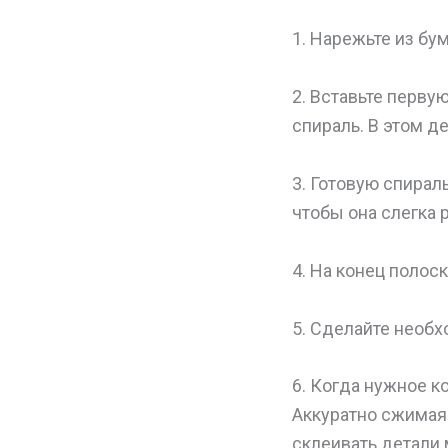
1. Нарежьте из бу
2. Вставьте перву
спираль. В этом д
3. Готовую спирал
чтобы она слегка 
4. На конец полос
5. Сделайте необх
6. Когда нужное к
Аккуратно сжимая 
склеивать детали 