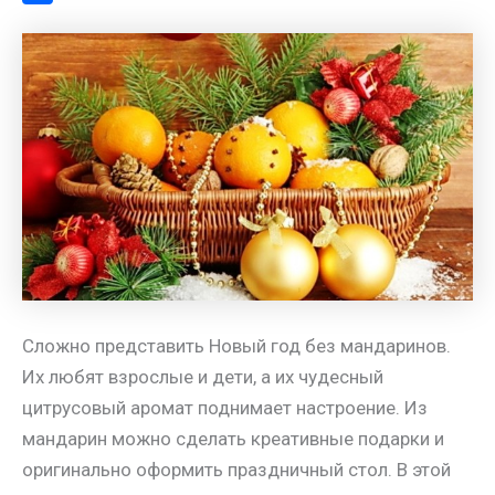
a
l
s
t
m
О
m
a
A
e
a
т
s
p
r
i
п
s
p
e
l
р
n
s
а
i
t
в
k
и
i
т
ь
Сложно представить Новый год без мандаринов.
Их любят взрослые и дети, а их чудесный
цитрусовый аромат поднимает настроение. Из
мандарин можно сделать креативные подарки и
оригинально оформить праздничный стол. В этой