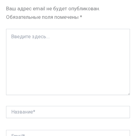
n
s
а
Ваш адрес email не будет опубликован.
i
t
в
Обязательные поля помечены
*
k
и
i
т
Введите
ь
здесь...
Название*
Email*