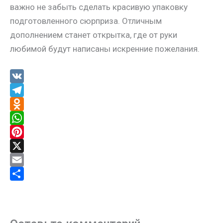
важно не забыть сделать красивую упаковку
подготовленного сюрприза. Отличным
дополнением станет открытка, где от руки
любимой будут написаны искренние пожелания.
V
K
T
e
O
l
d
W
e
n
h
P
g
o
a
i
X
r
k
t
n
E
a
l
s
t
m
О
m
a
A
e
a
т
s
p
r
i
п