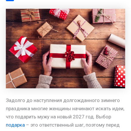
a
l
s
t
m
О
m
a
A
e
a
т
s
p
r
i
п
s
p
e
l
р
n
s
а
i
t
в
k
и
i
т
ь
Задолго до наступления долгожданного зимнего
праздника многие женщины начинают искать идеи,
что подарить мужу на новый 2027 год. Выбор
подарка
– это ответственный шаг, поэтому перед