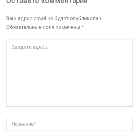
Оставьте комментарий
s
p
e
l
р
n
s
а
Ваш адрес email не будет опубликован.
i
t
в
Обязательные поля помечены
*
k
и
i
т
Введите
ь
здесь...
Название*