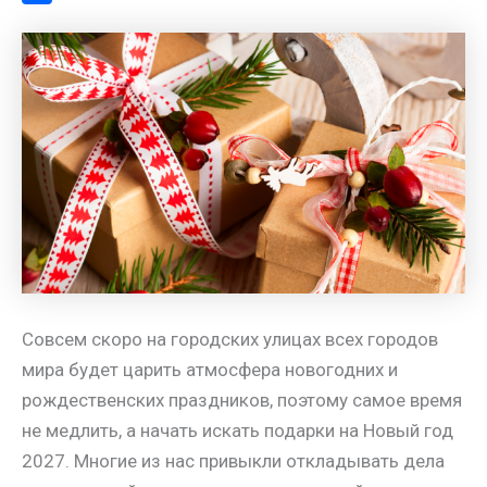
a
l
s
t
m
О
m
a
A
e
a
т
s
p
r
i
п
s
p
e
l
р
n
s
а
i
t
в
k
и
i
т
ь
Совсем скоро на городских улицах всех городов
мира будет царить атмосфера новогодних и
рождественских праздников, поэтому самое время
не медлить, а начать искать подарки на Новый год
2027. Многие из нас привыкли откладывать дела