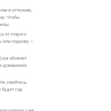
ям и оттенкам,
му. Чтобы
онзы.
ь от старого
ы или подкову —
Коза обожает
ы и домашнюю
те, смейтесь,
 будет год.
или картину с её