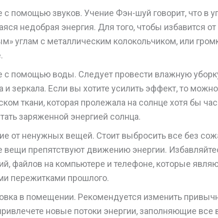
с помощью звуков. Учение Фэн-шуй говорит, что в уг
яся недобрая энергия. Для того, чтобы избавится от 
ым» углам с металлическим колокольчиком, или громк
.
 с помощью воды. Следует провести влажную уборк
а и зеркала. Если вы хотите усилить эффект, то можн
ком ткани, которая пролежала на солнце хотя бы час
тать заряженной энергией солнца.
ие от ненужных вещей. Стоит выбросить все без сож
 вещи препятствуют движению энергии. Избавляйтес
ий, файлов на компьютере и телефоне, которые явля
и пережитками прошлого.
овка в помещении. Рекомендуется изменить привычн
привлечете новые потоки энергии, заполняющие все