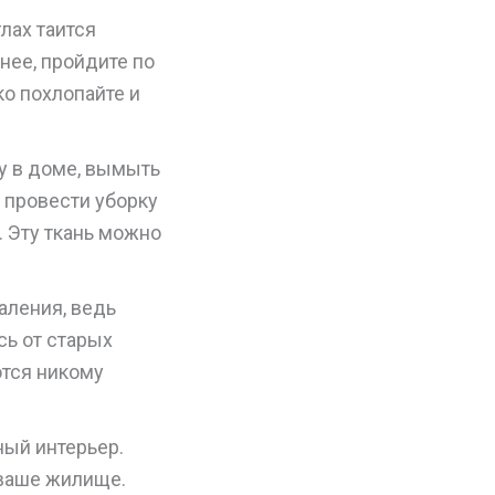
лах таится
нее, пройдите по
о похлопайте и
у в доме, вымыть
о провести уборку
. Эту ткань можно
аления, ведь
ь от старых
ются никому
ый интерьер.
 ваше жилище.