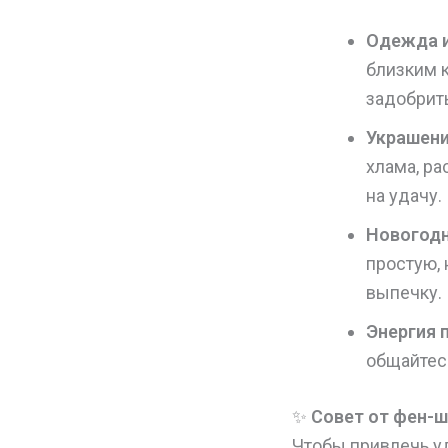
Одежда и
близким к
задобрить
Украшени
хлама, ра
на удачу.
Новогодн
простую,
выпечку.
Энергия 
общайтесь
✨
Совет от фен-ш
Чтобы привлечь уд