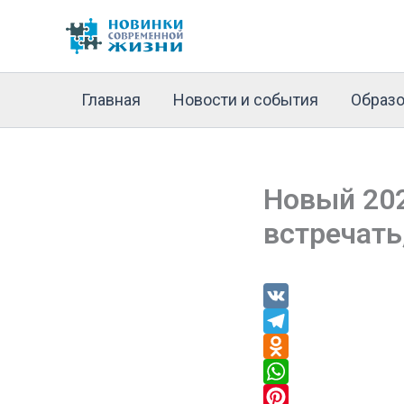
Перейти
к
содержимому
Главная
Новости и события
Образо
Новый 202
встречать
V
K
T
e
O
l
d
W