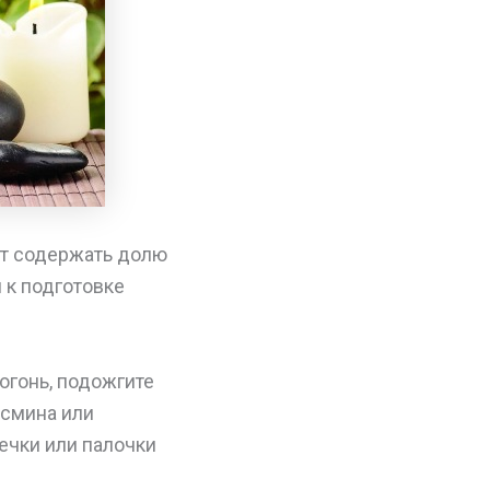
ет содержать долю
 к подготовке
огонь, подожгите
асмина или
ечки или палочки