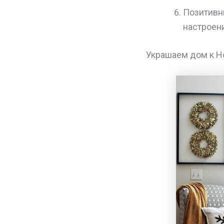
Позитивн
настроен
Украшаем дом к Н