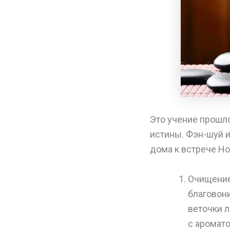
Это учение прошл
истины. Фэн-шуй 
дома к встрече Но
Очищение
благовон
веточки 
с аромато