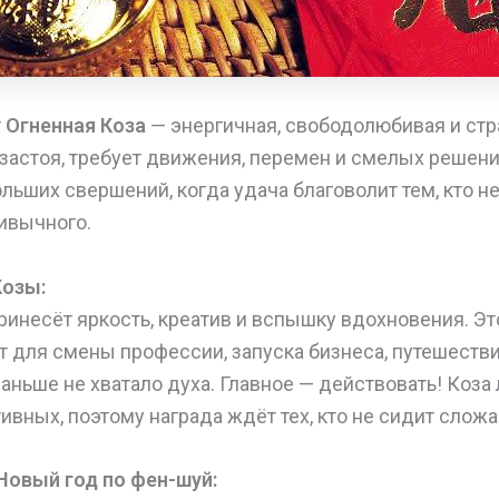
т
Огненная Коза
— энергичная, свободолюбивая и стра
застоя, требует движения, перемен и смелых решени
льших свершений, когда удача благоволит тем, кто не
ивычного.
Козы:
ринесёт яркость, креатив и вспышку вдохновения. Эт
т для смены профессии, запуска бизнеса, путешеств
раньше не хватало духа. Главное — действовать! Коза
ивных, поэтому награда ждёт тех, кто не сидит сложа
Новый год по фен-шуй: