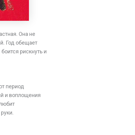
стная. Она не
й. Год обещает
 боится рискнуть и
от период
ий и воплощения
 любит
 руки.