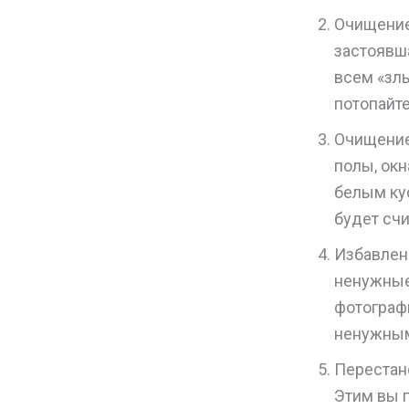
Очищение 
застоявша
всем «зл
потопайте
Очищение
полы, окн
белым кус
будет счи
Избавлен
ненужные
фотограф
ненужным
Перестан
Этим вы 