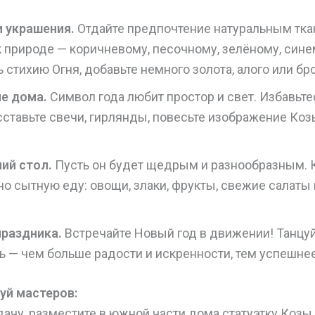
 украшения.
Отдайте предпочтение натуральным ткан
 природе — коричневому, песочному, зелёному, сине
 стихию Огня, добавьте немного золота, алого или бр
е дома.
Символ года любит простор и свет. Избавьтес
сставьте свечи, гирлянды, повесьте изображение Коз
ий стол.
Пусть он будет щедрым и разнообразным. 
 но сытную еду: овощи, злаки, фрукты, свежие салат
праздника.
Встречайте Новый год в движении! Танцуй
 — чем больше радости и искренности, тем успешнее
уй мастеров:
ачу, разместите в южной части дома статуэтку Козы 