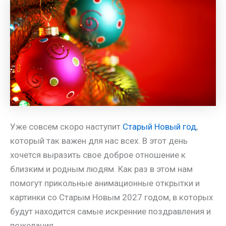
m
a
A
e
a
т
s
p
r
i
п
s
p
e
l
р
n
s
а
i
t
в
k
и
i
т
ь
Уже совсем скоро наступит
Старый Новый год
,
который так важен для нас всех. В этот день
хочется выразить свое доброе отношение к
близким и родным людям. Как раз в этом нам
помогут прикольные анимационные открытки и
картинки со Старым Новым 2027 годом, в которых
будут находится самые искренние поздравления и
пожелания.