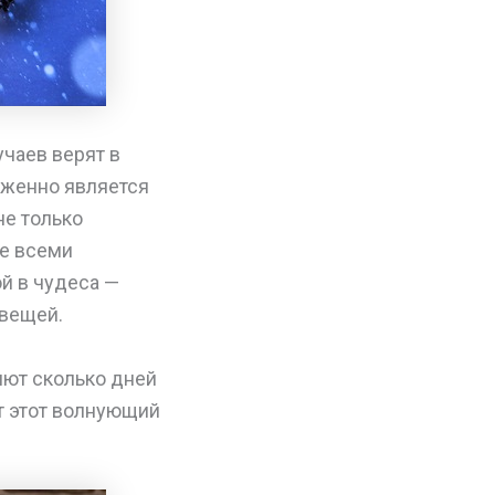
чаев верят в
уженно является
не только
е всеми
й в чудеса —
 вещей.
яют сколько дней
ит этот волнующий