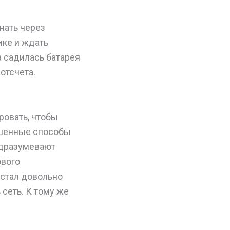
нать через
ике и ждать
а садилась батарея
отсчета.
ровать, чтобы
ершенные способы
одразумевают
ового
 стал довольно
 сеть. К тому же