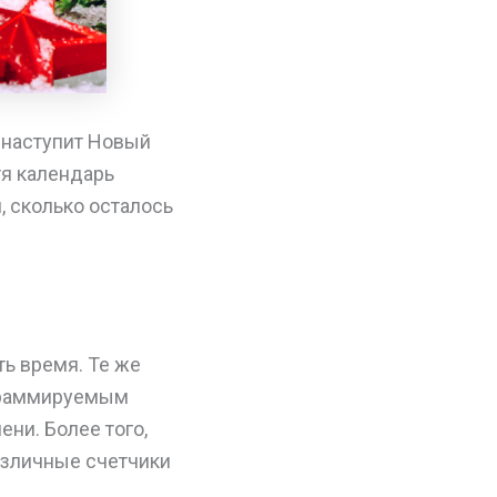
а наступит Новый
тя календарь
 сколько осталось
ь время. Те же
граммируемым
ни. Более того,
азличные счетчики