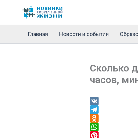
Перейти
к
содержимому
Главная
Новости и события
Образо
Сколько д
часов, ми
V
K
T
e
O
l
d
W