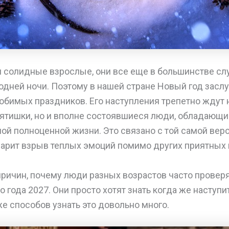
 солидные взрослые, они все еще в большинстве слу
одней ночи. Поэтому в нашей стране Новый год засл
бимых праздников. Его наступления трепетно ждут 
ятишки, но и вполне состоявшиеся люди, обладающи
ой полноценной жизни. Это связано с той самой веро
дарит взрыв теплых эмоций помимо других приятных
причин, почему люди разных возрастов часто провер
о года 2027. Они просто хотят знать когда же наступ
же способов узнать это довольно много.