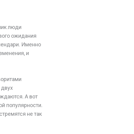
ник люди
вого ожидания
лендари. Именно
зменения, и
воритами
 двух
уждаются. А вот
ой популярности.
стремятся не так