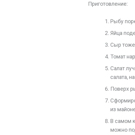
Приготовление:
Рыбу пор
Яйца поде
Сыр тоже 
Томат на
Салат лу
салата, н
Поверх р
Сформиро
из майоне
В самом 
можно под