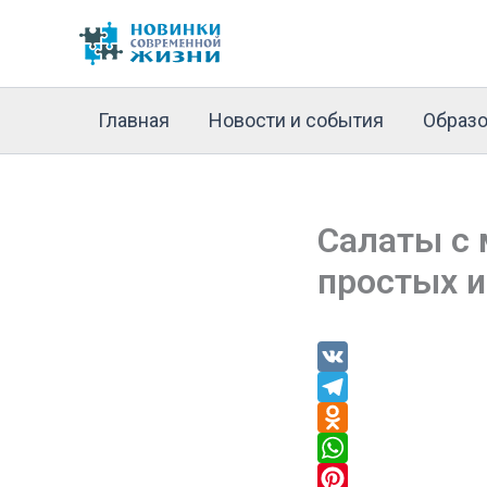
Перейти
к
содержимому
Главная
Новости и события
Образо
Салаты с 
простых и
V
K
T
e
O
l
d
W