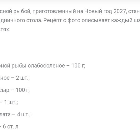
асной рыбой, приготовленный на Новый год 2027, ста
дничного стола. Рецепт с фото описывает каждый ша
тях.
ной рыбы слабосоленое – 100 г;
ное – 2 шт.;
ыр – 100 г;
 1 шт.;
ата – 4 шт.;
6 ст. л.