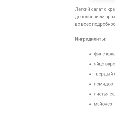
Легкий салат с кр
дополнением праз
во всех подробнос
Ингредиенты:
филе крас
яйцо варе
твердый с
помидор –
листья сал
майонез – 