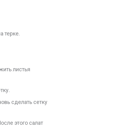
а терке.
жить листья
тку.
овь сделать сетку
осле этого салат