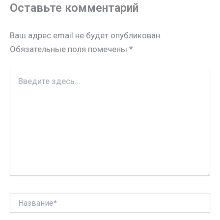
Оставьте комментарий
s
p
e
l
р
n
s
а
Ваш адрес email не будет опубликован.
i
t
в
Обязательные поля помечены
*
k
и
i
т
Введите
ь
здесь...
Название*