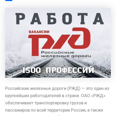
a
l
s
t
m
О
m
a
A
e
a
т
s
p
r
i
п
s
p
e
l
р
n
s
а
i
t
в
k
и
i
т
ь
Российские железные дороги (РЖД) — это один из
крупнейших работодателей в стране. ОАО «РЖД»
обеспечивает транспортировку грузов и
пассажиров по всей территории России, а также