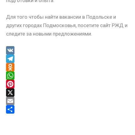
подготовки и опыта.
Для того чтобы найти вакансии в Подольске и
других городах Подмосковья, посетите сайт РЖД и
следите за новыми предложениями.
V
K
T
e
O
l
d
W
e
n
h
P
g
o
a
i
X
r
k
t
n
E
a
l
s
t
m
О
m
a
A
e
a
т
s
p
r
i
п