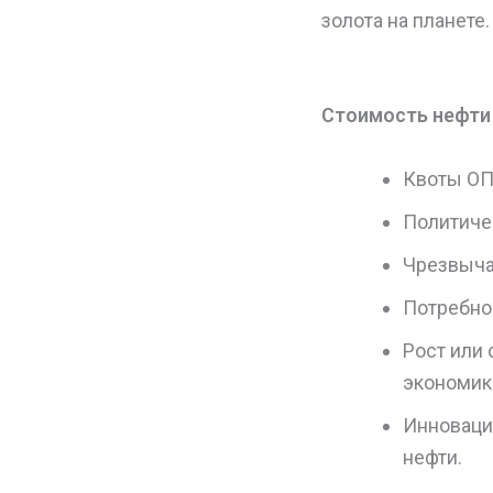
золота на планете.
Стоимость нефти
Квоты ОПЕ
Политичес
Чрезвыча
Потребно
Рост или
экономик
Инноваци
нефти.