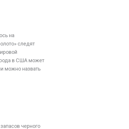
ось на
золото» следят
мировой
орода в США может
ли можно назвать
 запасов черного