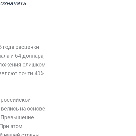
 означать
6 года расценки
ла и 64 доллара,
положения слишком
авляют почти 40%.
 российской
 велись на основе
в. Превышение
 При этом
й нашей страны,