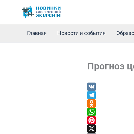
Перейти
к
содержимому
Главная
Новости и события
Образо
Прогноз ц
V
K
T
e
O
l
d
W
e
n
h
P