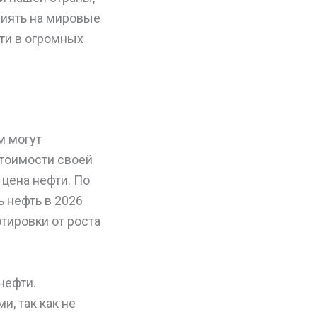
лиять на мировые
фти в огромных
м могут
тоимости своей
 цена нефти. По
ь нефть в 2026
тировки от роста
нефти.
, так как не