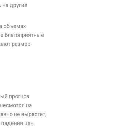
» на другие
на объемах
ые благоприятные
ижают размер
ный прогноз
 несмотря на
авно не вырастет,
 падения цен.