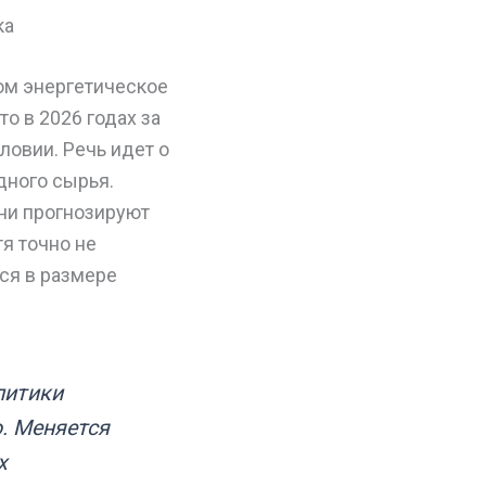
ка
ом энергетическое
о в 2026 годах за
ловии. Речь идет о
дного сырья.
ни прогнозируют
я точно не
ся в размере
литики
. Меняется
х