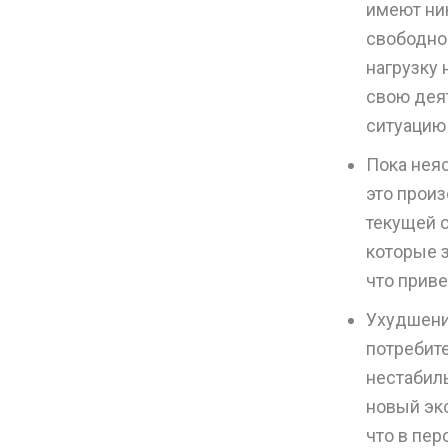
имеют ни
свободно
нагрузку
свою деят
ситуацию
Пока нея
это прои
текущей с
которые 
что прив
Ухудшени
потребите
нестабил
новый эк
что в пер