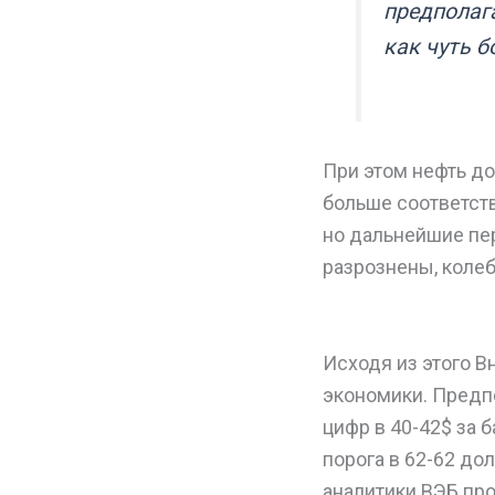
предполага
как чуть б
При этом нефть до
больше соответств
но дальнейшие пе
разрознены, коле
Исходя из этого 
экономики. Предп
цифр в 40-42$ за 
порога в 62-62 до
аналитики ВЭБ пр