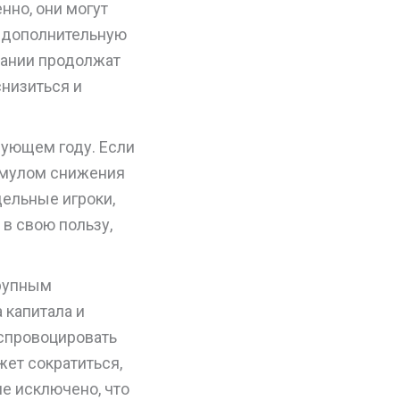
нно, они могут
 дополнительную
пании продолжат
снизиться и
дующем году. Если
тимулом снижения
дельные игроки,
в свою пользу,
крупным
 капитала и
спровоцировать
ет сократиться,
не исключено, что