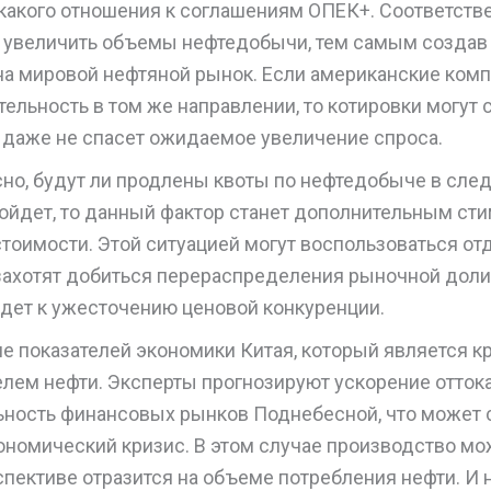
какого отношения к соглашениям ОПЕК+. Соответстве
 увеличить объемы нефтедобычи, тем самым создав
 на мировой нефтяной рынок. Если американские ком
ельность в том же направлении, то котировки могут 
 даже не спасет ожидаемое увеличение спроса.
сно, будут ли продлены квоты по нефтедобыче в сле
зойдет, то данный фактор станет дополнительным с
тоимости. Этой ситуацией могут воспользоваться от
захотят добиться перераспределения рыночной доли 
едет к ужесточению ценовой конкуренции.
е показателей экономики Китая, который является 
лем нефти. Эксперты прогнозируют ускорение оттока
ьность финансовых рынков Поднебесной, что может 
ономический кризис. В этом случае производство мож
спективе отразится на объеме потребления нефти. И 