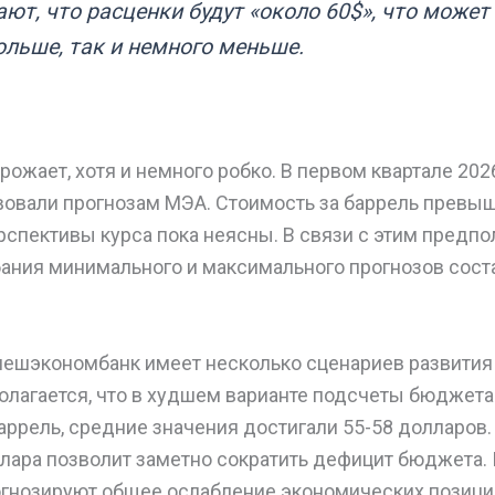
ют, что расценки будут «около 60$», что может
ольше, так и немного меньше.
рожает, хотя и немного робко. В первом квартале 202
овали прогнозам МЭА. Стоимость за баррель превыша
рспективы курса пока неясны. В связи с этим пред
бания минимального и максимального прогнозов сост
Внешэкономбанк имеет несколько сценариев развития
олагается, что в худшем варианте подсчеты бюджета
баррель, средние значения достигали 55-58 долларо
ллара позволит заметно сократить дефицит бюджета.
огнозируют общее ослабление экономических позици