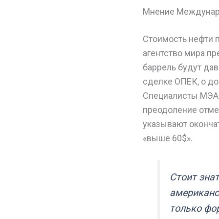
Мнение Междунаро
Стоимость нефти 
агентство мира пр
баррель будут дав
сделке ОПЕК, о д
Специалисты МЭА 
преодоление отмет
указывают окончат
«выше 60$».
Стоит знат
американс
только фо