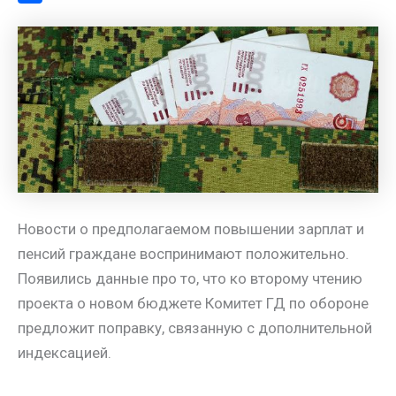
a
l
s
t
m
О
m
a
A
e
a
т
s
p
r
i
п
s
p
e
l
р
n
s
а
i
t
в
k
и
i
т
ь
Новости о предполагаемом повышении зарплат и
пенсий граждане воспринимают положительно.
Появились данные про то, что ко второму чтению
проекта о новом бюджете Комитет ГД по обороне
предложит поправку, связанную с дополнительной
индексацией.