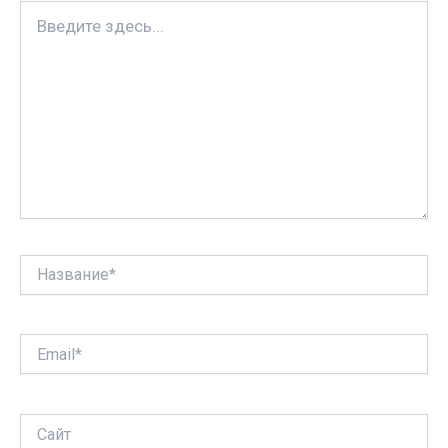
i
т
Введите
ь
здесь...
Название*
Email*
Сайт