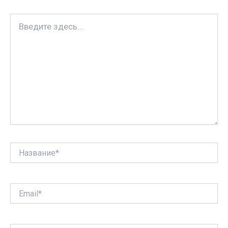
i
т
Введите
ь
здесь...
Название*
Email*