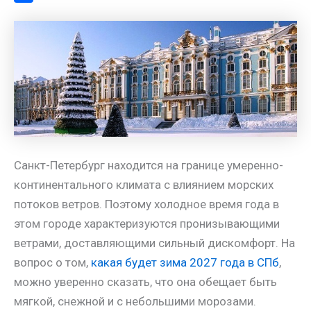
a
l
s
t
m
О
m
a
A
e
a
т
s
p
r
i
п
s
p
e
l
р
n
s
а
i
t
в
k
и
i
т
Санкт-Петербург находится на границе умеренно-
ь
континентального климата с влиянием морских
потоков ветров. Поэтому холодное время года в
этом городе характеризуются пронизывающими
ветрами, доставляющими сильный дискомфорт. На
вопрос о том,
какая будет зима 2027 года в СПб
,
можно уверенно сказать, что она обещает быть
мягкой, снежной и с небольшими морозами.