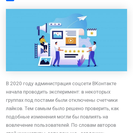
a
l
s
t
m
О
m
a
A
e
a
т
s
p
r
i
п
s
p
e
l
р
n
s
а
i
t
в
k
и
i
т
ь
В 2020 году администрация соцсети ВКонтакте
начала проводить эксперимент: в некоторых
группах под постами были отключены счетчики
лайков. Тем самым было решено проверить, как
подобные изменения могли бы повлиять на
вовлечение пользователей. По словам авторов