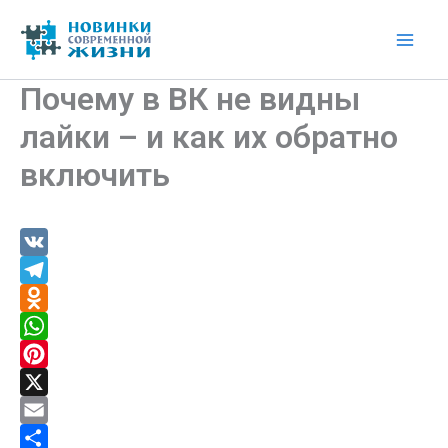
Перейти
к
Mai
содержимому
Почему в ВК не видны
Men
лайки – и как их обратно
включить
V
K
T
e
O
l
d
W
e
n
h
P
g
o
a
i
X
r
k
t
n
E