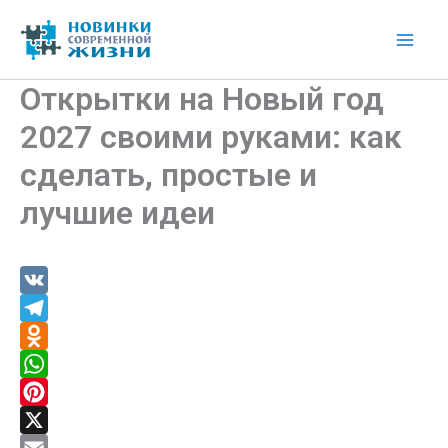
Перейти
к
Mai
содержимому
Открытки на Новый год
Men
2027 своими руками: как
сделать, простые и
лучшие идеи
V
K
T
e
O
l
d
W
e
n
h
P