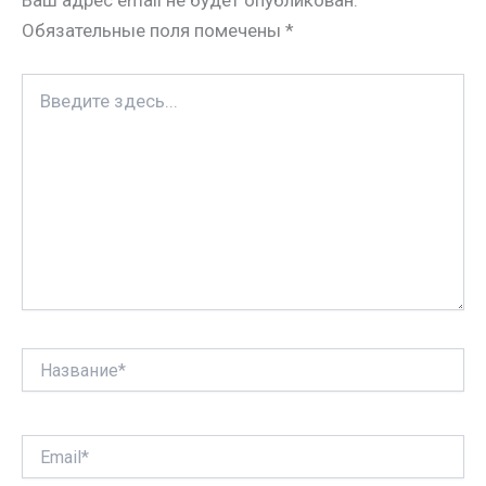
Ваш адрес email не будет опубликован.
i
t
в
Обязательные поля помечены
*
k
и
i
т
Введите
ь
здесь...
Название*
Email*