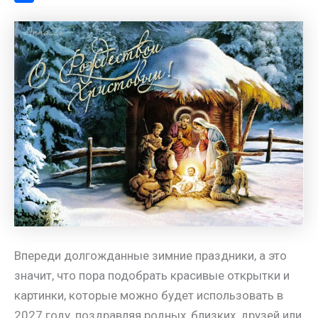
a
l
s
t
m
О
m
a
A
e
a
т
s
p
r
i
п
s
p
e
l
р
n
s
а
i
t
в
k
и
i
т
ь
Впереди долгожданные зимние праздники, а это
значит, что пора подобрать красивые открытки и
картинки, которые можно будет использовать в
2027 году, поздравляя родных, близких, друзей или