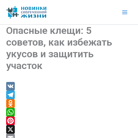
Перейти
к
Mai
содержимому
Опасные клещи: 5
Men
советов, как избежать
укусов и защитить
участок
V
K
T
e
O
l
d
W
e
n
h
P