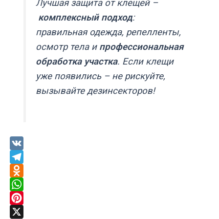
Лучшая защита от клещей –
комплексный подход
:
правильная одежда, репелленты,
осмотр тела и
профессиональная
обработка участка
. Если клещи
уже появились – не рискуйте,
вызывайте дезинсекторов!
V
K
T
e
O
l
d
W
e
n
h
P