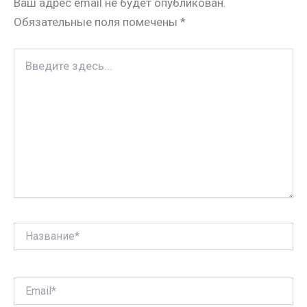
Ваш адрес email не будет опубликован.
i
t
в
Обязательные поля помечены
*
k
и
i
т
Введите
ь
здесь...
Название*
Email*