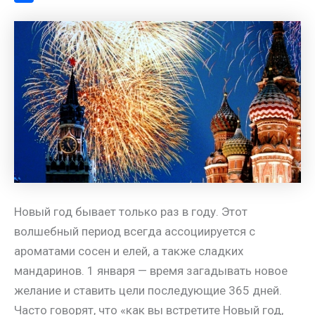
a
l
s
t
m
О
m
a
A
e
a
т
s
p
r
i
п
s
p
e
l
р
n
s
а
i
t
в
k
и
i
т
ь
Новый год бывает только раз в году. Этот
волшебный период всегда ассоциируется с
ароматами сосен и елей, а также сладких
мандаринов. 1 января — время загадывать новое
желание и ставить цели последующие 365 дней.
Часто говорят, что «как вы встретите Новый год,