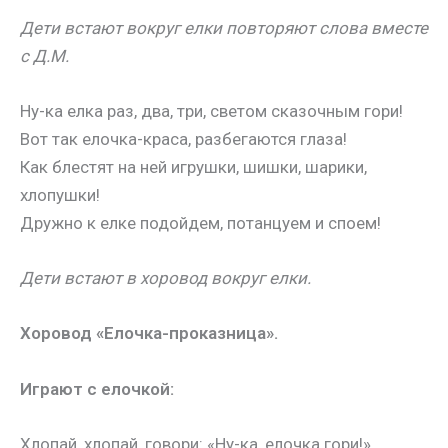
Дети встают вокруг елки повторяют слова вместе
с Д.М.
Ну-ка елка раз, два, три, светом сказочным гори!
Вот так елочка-краса, разбегаются глаза!
Как блестят на ней игрушки, шишки, шарики,
хлопушки!
Дружно к елке подойдем, потанцуем и споем!
Дети встают в хоровод вокруг елки.
Хоровод «Елочка-проказница».
Играют с елочкой:
Хлопай, хлопай, говори: «Ну-ка, елочка гори!»