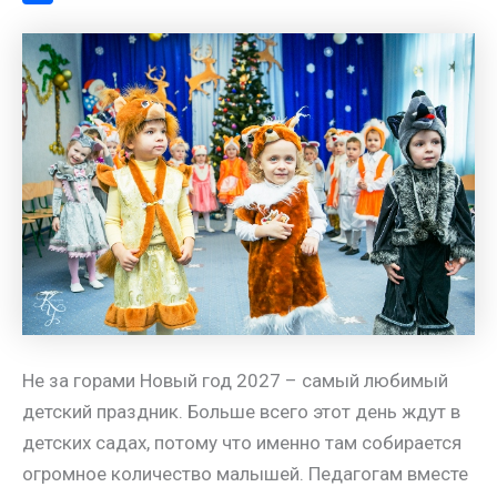
a
l
s
t
m
О
m
a
A
e
a
т
s
p
r
i
п
s
p
e
l
р
n
s
а
i
t
в
k
и
i
т
ь
Не за горами Новый год 2027 – самый любимый
детский праздник. Больше всего этот день ждут в
детских садах, потому что именно там собирается
огромное количество малышей. Педагогам вместе