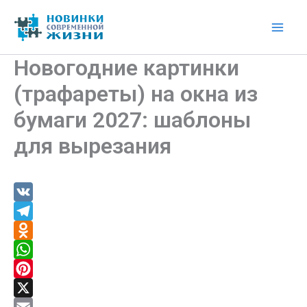
Перейти
к
Mai
содержимому
Новогодние картинки
Men
(трафареты) на окна из
бумаги 2027: шаблоны
для вырезания
V
K
T
e
O
l
d
W
e
n
h
P