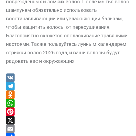
поврежденных и ломких волос. После мытья волос
шампунем обязательно использовать
восстанавливающий или увлажняющий бальзам,
чтобы защитить волосы от пересушивания.
Благоприятно скажется ополаскивание травяными
настоями. Также пользуйтесь лунным календарем
стрижки волос 2026 года, и ваши волосы будут
радовать вас и окружающих.
V
K
T
e
O
l
d
W
e
n
h
P
g
o
a
i
X