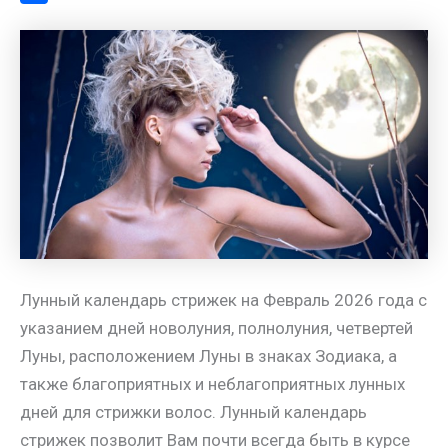
a
l
s
t
m
О
m
a
A
e
a
т
s
p
r
i
п
s
p
e
l
р
n
s
а
i
t
в
k
и
i
т
ь
Лунный календарь стрижек на Февраль 2026 года с
указанием дней новолуния, полнолуния, четвертей
Луны, расположением Луны в знаках Зодиака, а
также благоприятных и неблагоприятных лунных
дней для стрижки волос. Лунный календарь
стрижек позволит Вам почти всегда быть в курсе