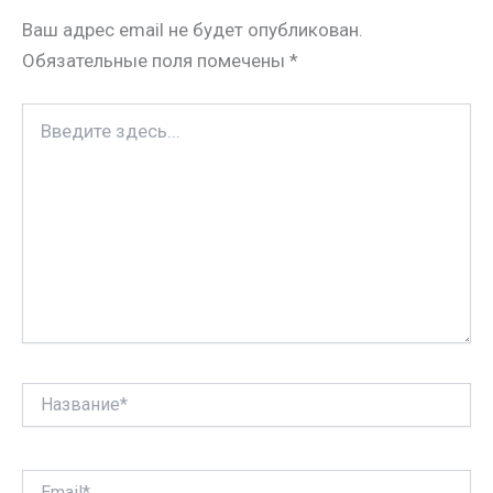
n
s
а
Ваш адрес email не будет опубликован.
i
t
в
Обязательные поля помечены
*
k
и
i
т
Введите
ь
здесь...
Название*
Email*