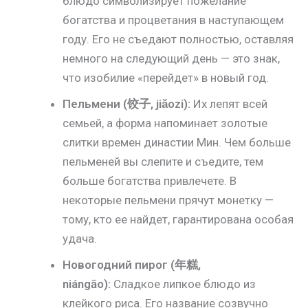
блюдо символизирует пожелание
богатства и процветания в наступающем
году. Его не съедают полностью, оставляя
немного на следующий день — это знак,
что изобилие «перейдет» в новый год.
Пельмени (饺子, jiǎozi):
Их лепят всей
семьей, а форма напоминает золотые
слитки времен династии Мин. Чем больше
пельменей вы слепите и съедите, тем
больше богатства привлечете. В
некоторые пельмени прячут монетку —
тому, кто ее найдет, гарантирована особая
удача.
Новогодний пирог (年糕,
niángāo):
Сладкое липкое блюдо из
клейкого риса. Его название созвучно