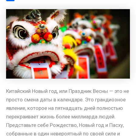
a
l
s
t
m
О
m
a
A
e
a
т
s
p
r
i
п
s
p
e
l
р
n
s
а
i
t
в
k
и
i
т
ь
Китайский Новый год, или Праздник Весны — это не
просто смена даты в календаре. Это грандиозное
явление, которое на пятнадцать дней полностью
перекраивает жизнь более миллиарда людей.
Представьте себе Рождество, Новый год и Пасху,
собранные в один невероятный по своей силе и