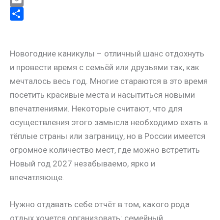
g
o
a
i
X
r
k
t
n
E
a
l
s
t
m
О
m
a
A
e
a
т
Новогодние каникулы – отличный шанс отдохнуть
s
p
r
i
п
и провести время с семьёй или друзьями так, как
s
p
e
l
р
мечталось весь год. Многие стараются в это время
n
s
а
посетить красивые места и насытиться новыми
i
t
в
впечатлениями. Некоторые считают, что для
k
и
осуществления этого замысла необходимо ехать в
i
т
тёплые страны или заграницу, но в России имеется
ь
огромное количество мест, где можно встретить
Новый год 2027 незабываемо, ярко и
впечатляюще.
Нужно отдавать себе отчёт в том, какого рода
отдых хочется организовать: семейный,