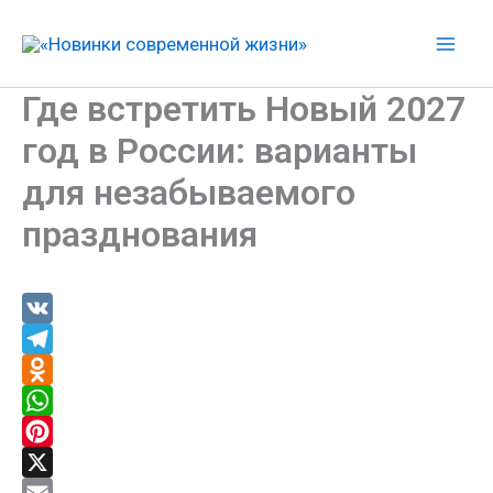
Перейти
к
Mai
содержимому
Где встретить Новый 2027
Men
год в России: варианты
для незабываемого
празднования
V
K
T
e
O
l
d
W
e
n
h
P