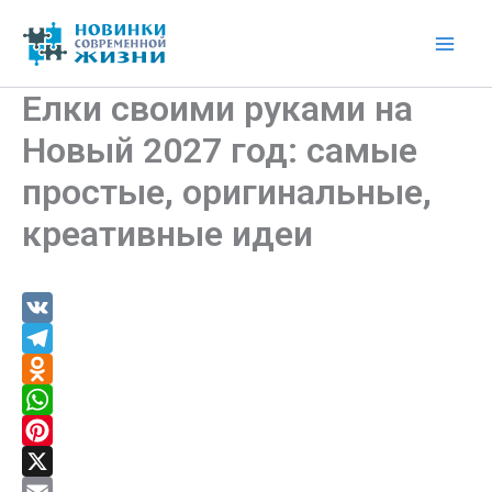
Перейти
к
Mai
содержимому
Елки своими руками на
Men
Новый 2027 год: самые
простые, оригинальные,
креативные идеи
V
K
T
e
O
l
d
W
e
n
h
P