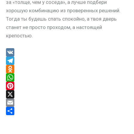
за «толще, чем у соседа», а лучше подбери
хорошую комбинацию из проверенных решений.
Тогда ты будешь спать спокойно, а твоя дверь
станет не просто проходом, а настоящей
крепостью.
V
K
T
e
O
l
d
W
e
n
h
P
g
o
a
i
X
r
k
t
n
E
a
l
s
t
m
О
m
a
A
e
a
т