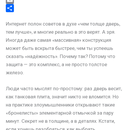
g
o
a
i
X
r
k
t
n
E
a
l
s
t
m
О
Интернет полон советов в духе «чем толще дверь,
m
a
A
e
a
т
тем лучше», и многие реально в это верят. А зря.
s
p
r
i
п
Иногда даже самая «массивная» конструкция
s
p
e
l
р
может быть вскрыта быстрее, чем ты успеешь
n
s
а
сказать «надёжность». Почему так? Потому что
i
t
в
защита — это комплекс, а не просто толстое
k
и
железо.
i
т
ь
Люди часто мыслят по-простому: раз дверь весит,
как танковая плита, значит никто не вломится. Но
на практике злоумышленники открывают такие
«бронелисты» элементарной отмычкой за пару
минут. Секрет не в толщине, а в деталях. Кстати,
если хочешь разобраться, как выбрать