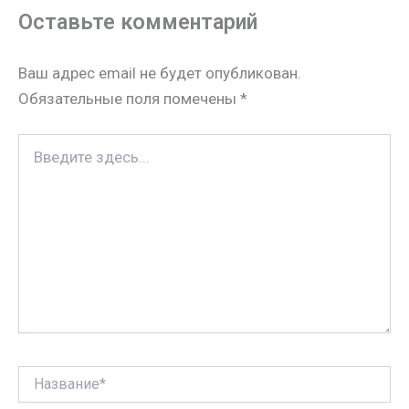
s
p
r
i
п
Оставьте комментарий
s
p
e
l
р
n
s
а
Ваш адрес email не будет опубликован.
i
t
в
Обязательные поля помечены
*
k
и
i
т
Введите
ь
здесь...
Название*