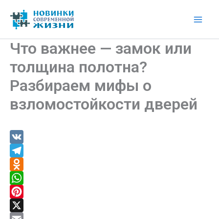
Перейти
к
Mai
содержимому
Что важнее — замок или
Men
толщина полотна?
Разбираем мифы о
взломостойкости дверей
V
K
T
e
O
l
d
W
e
n
h
P