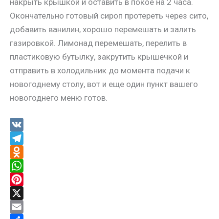
накрыть крышкой и оставить в покое на 2 часа.
Окончательно готовый сироп протереть через сито,
добавить ванилин, хорошо перемешать и залить
газировкой. Лимонад перемешать, перелить в
пластиковую бутылку, закрутить крышечкой и
отправить в холодильник до момента подачи к
новогоднему столу, вот и еще один пункт вашего
новогоднего меню готов.
V
K
T
e
O
l
d
W
e
n
h
P
g
o
a
i
X