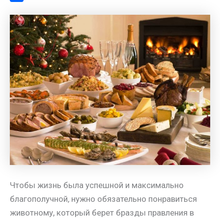
a
l
s
t
m
О
m
a
A
e
a
т
s
p
r
i
п
s
p
e
l
р
n
s
а
i
t
в
k
и
i
т
ь
Чтобы жизнь была успешной и максимально
благополучной, нужно обязательно понравиться
животному, который берет бразды правления в