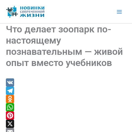
Перейти
к
Mai
содержимому
Что делает зоопарк по-
Men
настоящему
познавательным — живой
опыт вместо учебников
V
K
T
e
O
l
d
W
e
n
h
P