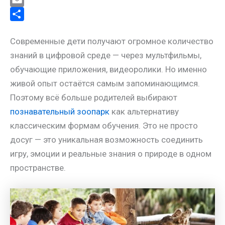
g
o
a
i
X
r
k
t
n
E
a
l
s
t
m
О
Современные дети получают огромное количество
m
a
A
e
a
т
знаний в цифровой среде — через мультфильмы,
s
p
r
i
п
обучающие приложения, видеоролики. Но именно
s
p
e
l
р
живой опыт остаётся самым запоминающимся.
n
s
а
Поэтому всё больше родителей выбирают
i
t
в
познавательный зоопарк
как альтернативу
k
и
классическим формам обучения. Это не просто
i
т
досуг — это уникальная возможность соединить
ь
игру, эмоции и реальные знания о природе в одном
пространстве.